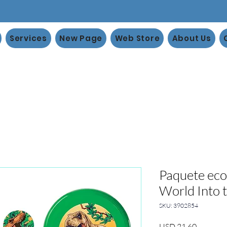
Services
New Page
Web Store
About Us
Paquete eco
World Into 
SKU: 3902854
Precio
USD 21.60