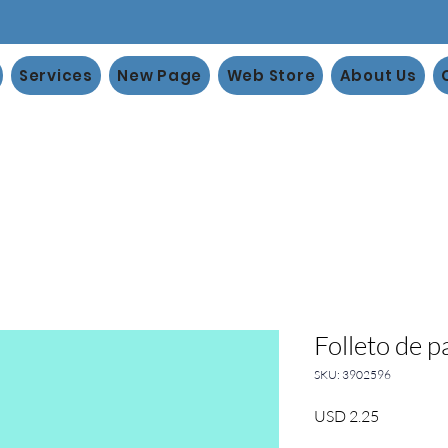
Services
New Page
Web Store
About Us
Folleto de 
SKU: 3902596
Precio
USD 2.25