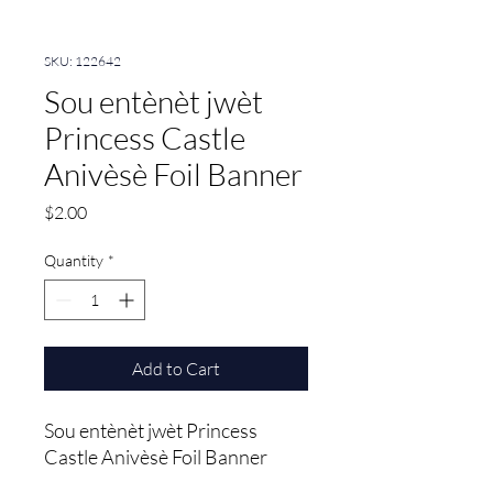
SKU: 122642
Sou entènèt jwèt
Princess Castle
Anivèsè Foil Banner
Price
$2.00
Quantity
*
Add to Cart
Sou entènèt jwèt Princess 
Castle Anivèsè Foil Banner