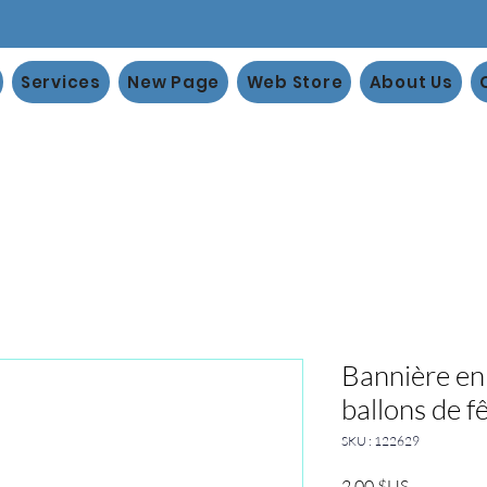
Services
New Page
Web Store
About Us
Bannière en
ballons de f
SKU : 122629
Prix
2,00 $US