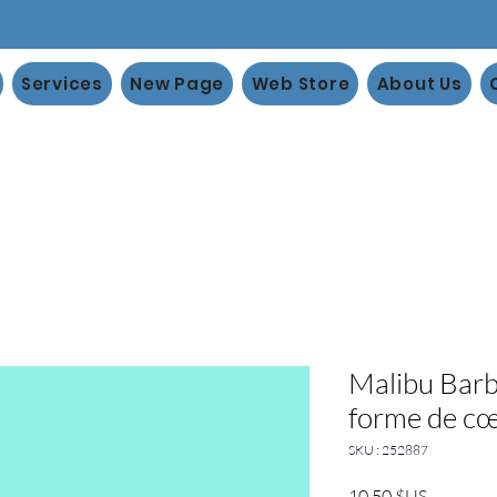
Services
New Page
Web Store
About Us
Malibu Barb
forme de c
SKU : 252887
Prix
10,50 $US