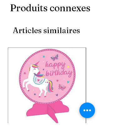
Produits connexes
Articles similaires
Centre de table d'anniversaire
Serviettes en papier