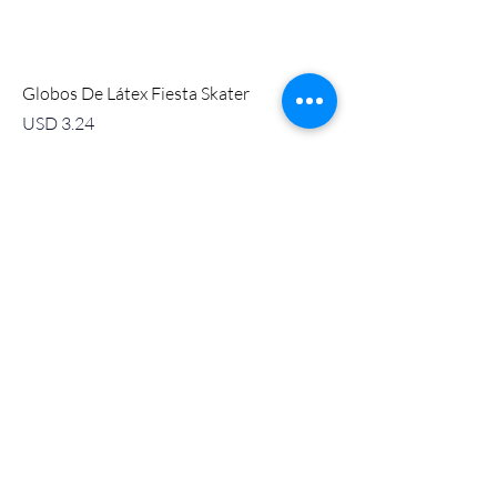
Globos De Látex Fiesta Skater
Precio
USD 3.24
GR PURCHASING & DISTRIBUTION
Enlace rápido
COR