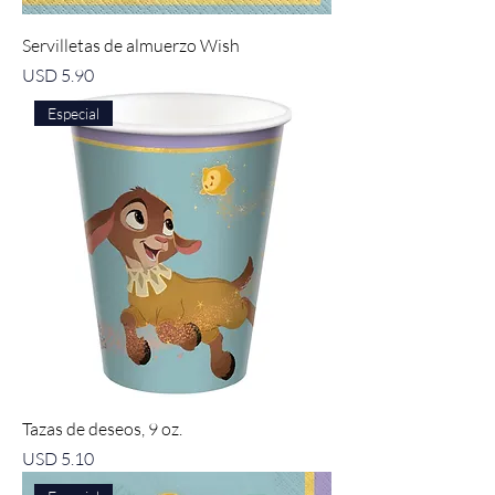
Servilletas de almuerzo Wish
Precio
USD 5.90
Especial
Tazas de deseos, 9 oz.
Precio
USD 5.10