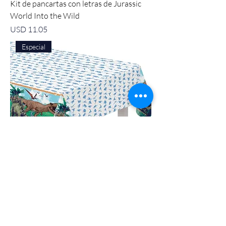
Kit de pancartas con letras de Jurassic
World Into the Wild
Precio
USD 11.05
Especial
Mantel de plástico Jurassic World Into
the Wild
Precio
USD 9.25