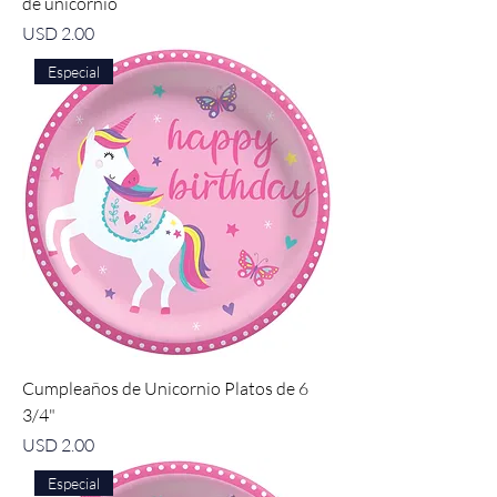
de unicornio
Precio
USD 2.00
Especial
Cumpleaños de Unicornio Platos de 6
3/4"
Precio
USD 2.00
Especial