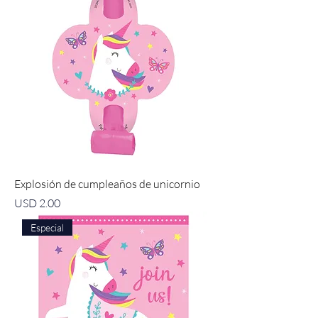
Explosión de cumpleaños de unicornio
Precio
USD 2.00
Especial