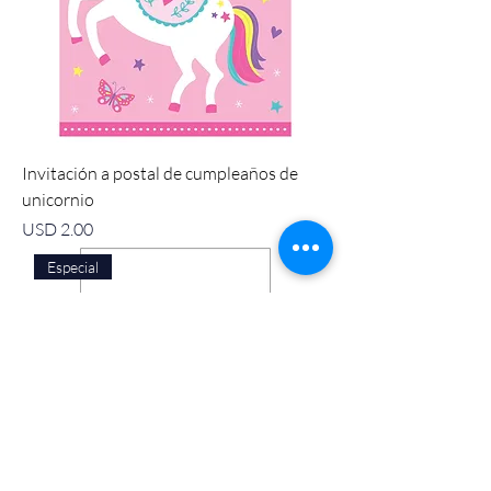
Invitación a postal de cumpleaños de
unicornio
Precio
USD 2.00
Especial