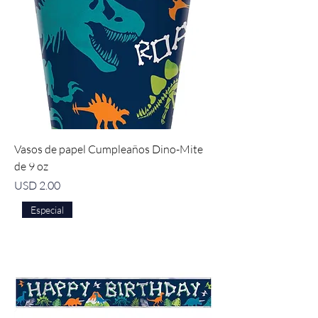
Vasos de papel Cumpleaños Dino-Mite
de 9 oz
Precio
USD 2.00
Especial