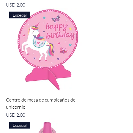
Precio
USD 2.00
Especial
Centro de mesa de cumpleaños de
unicornio
Precio
USD 2.00
Especial