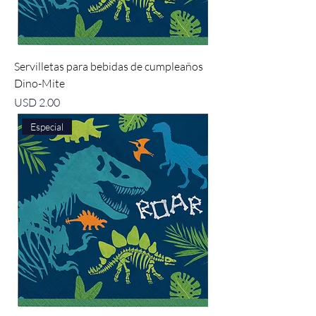
Servilletas para bebidas de cumpleaños
Dino-Mite
Precio
USD 2.00
Especial