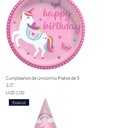
Cumpleaños de Unicornio Platos de 8
1/2"
Precio
USD 2.00
Especial