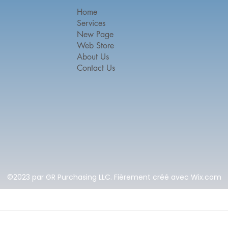
Home
Services
New Page
Web Store
About Us
Contact Us
©2023 par GR Purchasing LLC. Fièrement créé avec Wix.com