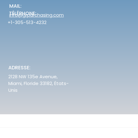
MAIL:
TÉLÉPHONE:
info@grpurchasing.com
+1-305-513-4232
ADRESSE:
2128 NW 135e Avenue,
Miami, Floride 33182, États-
Unis