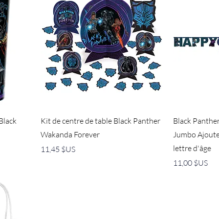
 Black
Kit de centre de table Black Panther
Black Panthe
Wakanda Forever
Jumbo Ajoute
lettre d'âge
Prix
11,45 $US
Prix
11,00 $US