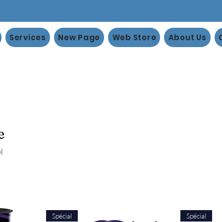
Services
New Page
Web Store
About Us
e
l
Spécial
Spécial