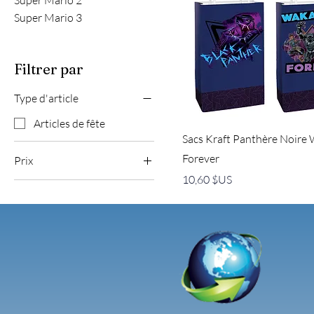
Super Mario 2
Super Mario 3
Filtrer par
Type d'article
Articles de fête
Sacs Kraft Panthère Noire
Forever
Prix
Prix
10,60 $US
2 $US
17 $US