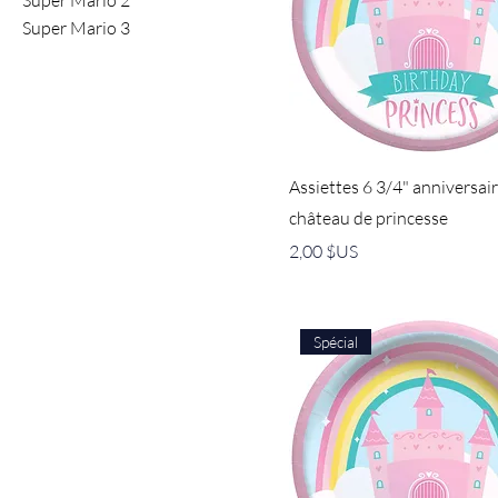
Super Mario 2
Super Mario 3
Assiettes 6 3/4" anniversai
château de princesse
Prix
2,00 $US
Spécial