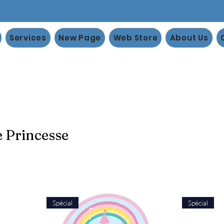
Services
New Page
Web Store
About Us
e Princesse
Spécial
Spécial