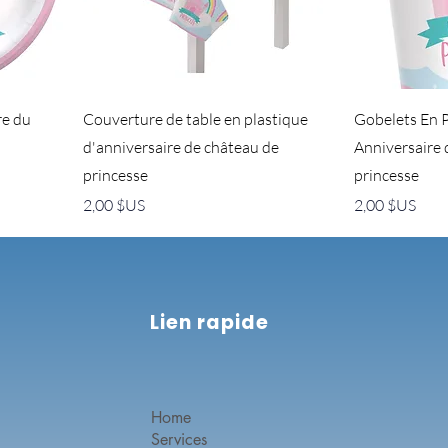
re du
Couverture de table en plastique
Gobelets En P
d'anniversaire de château de
Anniversaire 
princesse
princesse
Prix
Prix
2,00 $US
2,00 $US
Lien rapide
Home
Services