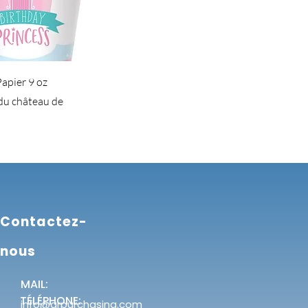
apier 9 oz
du château de
Contactez-
nous
MAIL:
TÉLÉPHONE:
info@grpurchasing.com