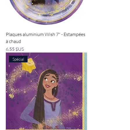
Plaques aluminium Wish 7" - Estampées
à chaud
Prix
6,55 $US
Spécial