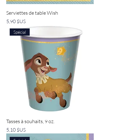
Serviettes de table Wish
Prix
5,90 $US
Spécial
Tasses à souhaits, 9 oz.
Prix
5,10 $US