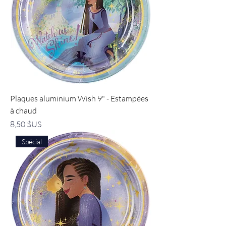
Plaques aluminium Wish 9" - Estampées
à chaud
Prix
8,50 $US
Spécial