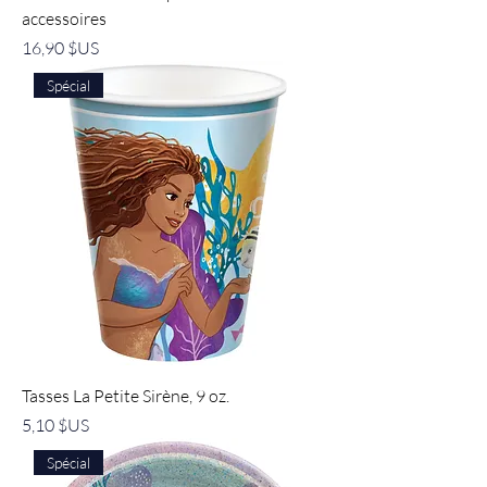
accessoires
Prix
16,90 $US
Spécial
Tasses La Petite Sirène, 9 oz.
Prix
5,10 $US
Spécial